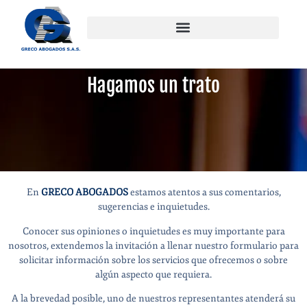
Hagamos un trato
En
GRECO ABOGADOS
estamos atentos a sus comentarios,
sugerencias e inquietudes.
Conocer sus opiniones o inquietudes es muy importante para
nosotros, extendemos la invitación a llenar nuestro formulario para
solicitar información sobre los servicios que ofrecemos o sobre
algún aspecto que requiera.
A la brevedad posible, uno de nuestros representantes atenderá su